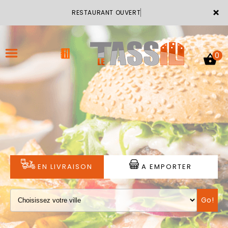
×
RESTAURANT OUVERT
0
ACCUEIL
LA CARTE
VOTRE COMPTE
EN LIVRAISON
A EMPORTER
NOTRE RESTAURANT
Go!
VOS AVIS
MENTIONS LÉGALES