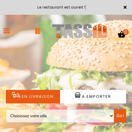
×
Le restaurant est ouvert !
0
ACCUEIL
LA CARTE
VOTRE COMPTE
EN LIVRAISON
A EMPORTER
NOTRE RESTAURANT
Go!
VOS AVIS
MENTIONS LÉGALES