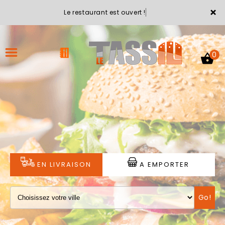
×
Le restaurant est ouvert !
0
ACCUEIL
LA CARTE
VOTRE COMPTE
EN LIVRAISON
A EMPORTER
NOTRE RESTAURANT
Go!
VOS AVIS
MENTIONS LÉGALES