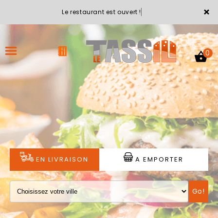
×
Le restaurant est ouvert !
0
ACCUEIL
LA CARTE
VOTRE COMPTE
EN LIVRAISON
A EMPORTER
NOTRE RESTAURANT
Go!
VOS AVIS
MENTIONS LÉGALES