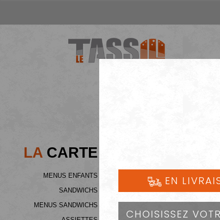
LA
CARTE
MENUS ENFANTS
SANDWICHS
MENUS SANDWICHS
ASSIETTES