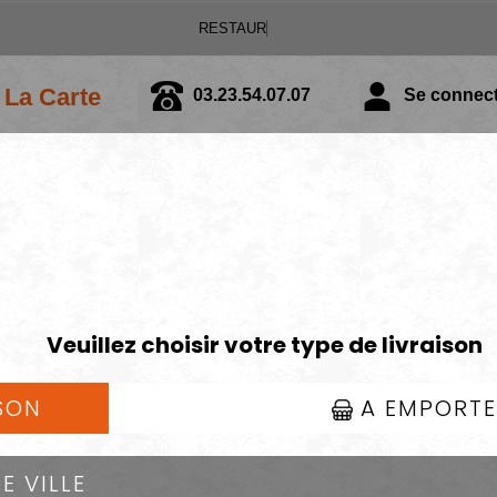
La Carte
03.23.54.07.07
Se connecte
BURGERS