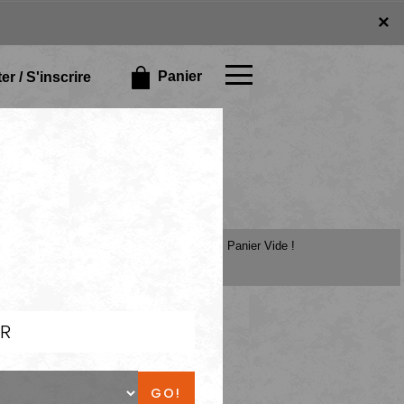
×
×
Panier
r / S'inscrire
Panier Vide !