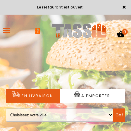
×
Le restaurant est ouvert !
0
ACCUEIL
LA CARTE
VOTRE COMPTE
EN LIVRAISON
A EMPORTER
NOTRE RESTAURANT
Go!
VOS AVIS
MENTIONS LÉGALES