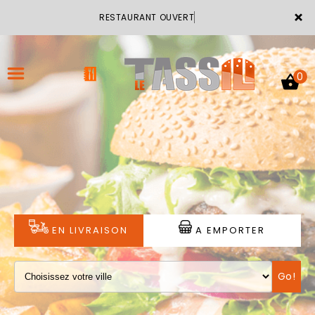
×
RESTAURANT OUVERT
0
ACCUEIL
LA CARTE
VOTRE COMPTE
EN LIVRAISON
A EMPORTER
NOTRE RESTAURANT
Go!
VOS AVIS
MENTIONS LÉGALES