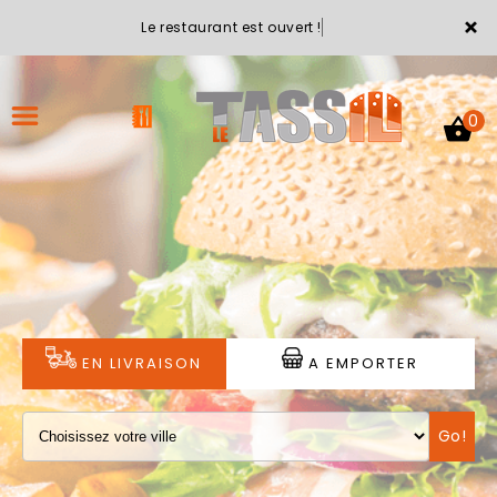
×
Le restaurant est ouvert !
0
ACCUEIL
LA CARTE
VOTRE COMPTE
EN LIVRAISON
A EMPORTER
NOTRE RESTAURANT
Go!
VOS AVIS
MENTIONS LÉGALES