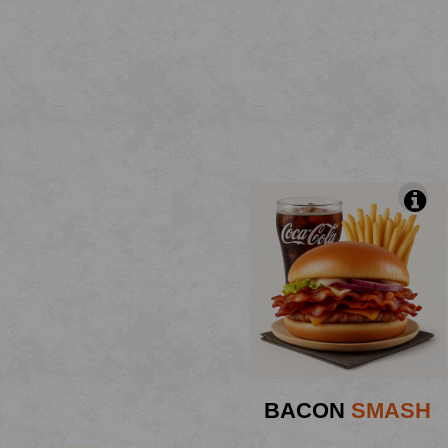
BACON
SMASH