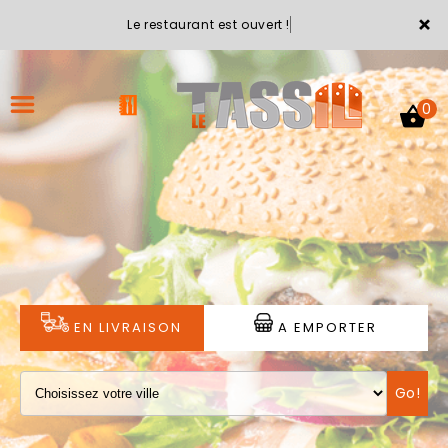
×
Le restaurant est ouvert !
0
ACCUEIL
LA CARTE
VOTRE COMPTE
EN LIVRAISON
A EMPORTER
NOTRE RESTAURANT
Go!
VOS AVIS
MENTIONS LÉGALES