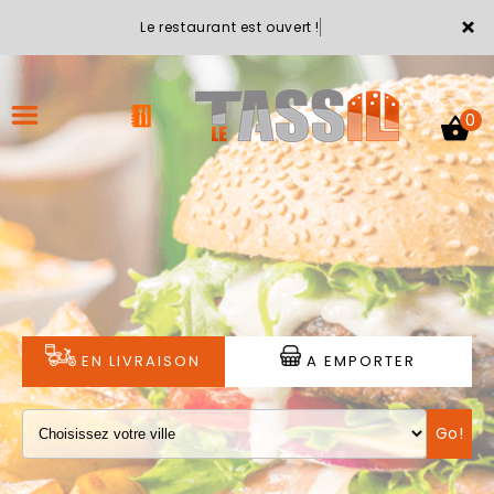
×
Le restaurant est ouvert !
0
ACCUEIL
LA CARTE
VOTRE COMPTE
EN LIVRAISON
A EMPORTER
NOTRE RESTAURANT
Go!
VOS AVIS
MENTIONS LÉGALES