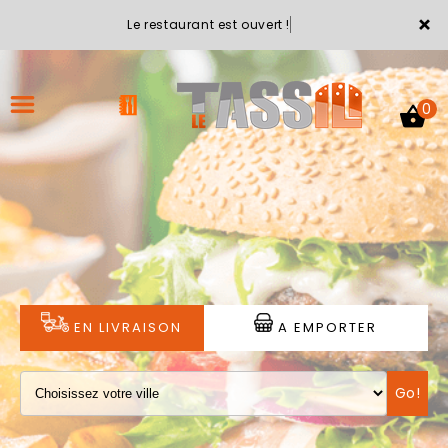
×
Le restaurant est ouvert !
0
ACCUEIL
LA CARTE
VOTRE COMPTE
EN LIVRAISON
A EMPORTER
NOTRE RESTAURANT
Go!
VOS AVIS
MENTIONS LÉGALES