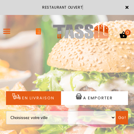
×
RESTAURANT OUVERT
0
ACCUEIL
LA CARTE
VOTRE COMPTE
EN LIVRAISON
A EMPORTER
NOTRE RESTAURANT
Go!
VOS AVIS
MENTIONS LÉGALES